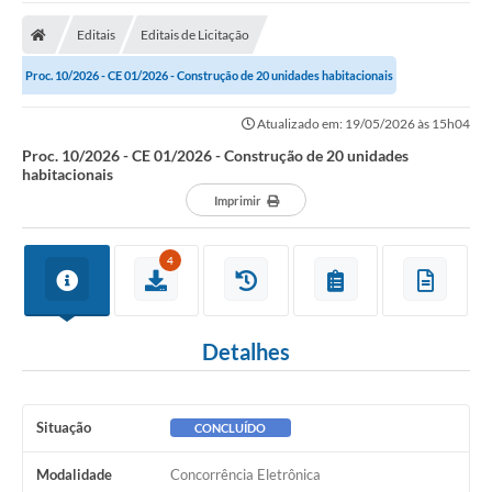
A Prefeitura
Editais
Editais de Licitação
A Nossa Cidade
Proc. 10/2026 - CE 01/2026 - Construção de 20 unidades habitacionais
SECRETARIA E DEPARTAMENTOS
Atualizado em: 19/05/2026 às 15h04
Planos Municipais
Proc. 10/2026 - CE 01/2026 - Construção de 20 unidades
habitacionais
SIC
Imprimir
Transparência
4
Editais
Diário Oficial
Detalhes
Contato
Serviços
Situação
CONCLUÍDO
Defesa Civil
Modalidade
Concorrência Eletrônica
Fale com o Prefeito