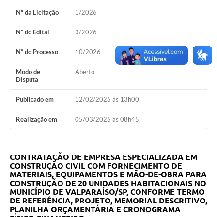
Nº da Licitação
1/2026
Leis Municipais Online
Nº do Edital
3/2026
Galeria de Fotos
Nº do Processo
10/2026
Contratos
Modo de
Aberto
Ouvidoria
Disputa
Audiências Públicas
Publicado em
12/02/2026 às 13h00
Arquivos para Download
Realização em
05/03/2026 às 08h45
Carta de Serviços
Galeria de Vídeos
CONTRATAÇÃO DE EMPRESA ESPECIALIZADA EM
CONSTRUÇÃO CIVIL COM FORNECIMENTO DE
Secretarias
MATERIAIS, EQUIPAMENTOS E MÃO-DE-OBRA PARA
CONSTRUÇÃO DE 20 UNIDADES HABITACIONAIS NO
Projetos
MUNICÍPIO DE VALPARAÍSO/SP, CONFORME TERMO
DE REFERÊNCIA, PROJETO, MEMORIAL DESCRITIVO,
Contas Públicas
PLANILHA ORÇAMENTÁRIA E CRONOGRAMA