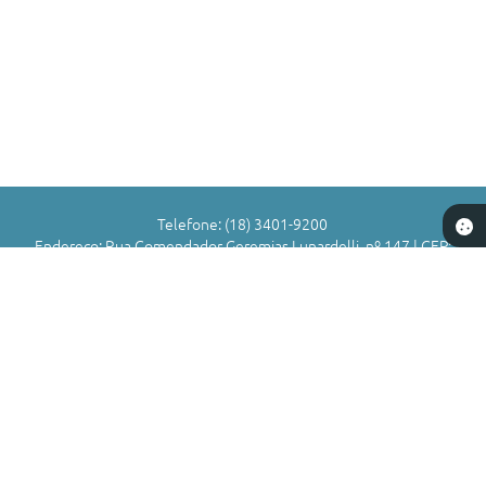
Telefone: (18) 3401-9200
Endereço: Rua Comendador Geremias Lunardelli, nº 147 | CEP:
16880-045
Atendimento de Segunda-feira a Sexta-feira das 8h às 11h | 13h
às 17h
CNPJ: 72.836.588/0001-29
Município de Valparaíso - SP
Versão do Sistema:
3.5.3 - 19/06/2026
Portal atualizado em:
07/08/2026 16:58
Dados Abertos