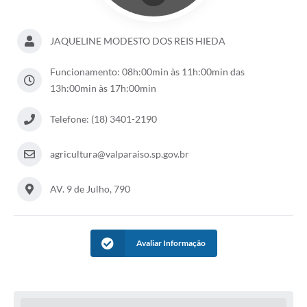
Leis Municipais Online
JAQUELINE MODESTO DOS REIS HIEDA
Galeria de Fotos
Funcionamento: 08h:00min às 11h:00min das
Contratos
13h:00min às 17h:00min
Ouvidoria
Telefone: (18) 3401-2190
Audiências Públicas
agricultura@valparaiso.sp.gov.br
Arquivos para Download
Carta de Serviços
AV. 9 de Julho, 790
Galeria de Vídeos
Secretarias
Avaliar Informação
Projetos
Contas Públicas