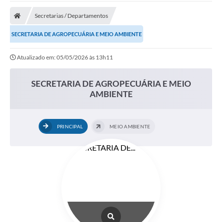
A Prefeitura
Secretarias / Departamentos
A Nossa Cidade
SECRETARIA DE AGROPECUÁRIA E MEIO AMBIENTE
SECRETARIA E DEPARTAMENTOS
Atualizado em: 05/05/2026 às 13h11
Planos Municipais
SECRETARIA DE AGROPECUÁRIA E MEIO
SIC
AMBIENTE
Transparência
Editais
PRINCIPAL
MEIO AMBIENTE
Diário Oficial
Contato
Serviços
Defesa Civil
Fale com o Prefeito