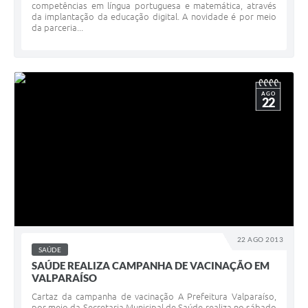
competências em língua portuguesa e matemática, através
da implantação da educação digital. A novidade é por meio
da parceria...
AGO
22
22 AGO 2013
SAÚDE
SAÚDE REALIZA CAMPANHA DE VACINAÇÃO EM
VALPARAÍSO
Cartaz da campanha de vacinação A Prefeitura Valparaíso,
por meio da Secretaria Municipal de Saúde realiza no sábado