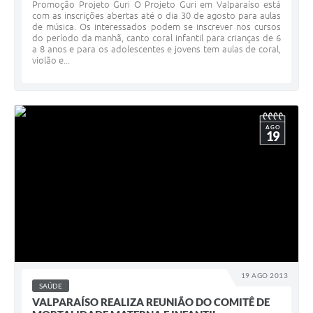
Promoção Projeto Guri O Projeto Guri em Valparaíso está
com as inscrições abertas até o dia 30 de agosto para aulas
de música. Os interessados podem se inscrever nos cursos
do período da manhã, canto coral infantil para crianças de 6
a 8 anos e para os adolescentes e jovens tem aulas de coral,
violão e...
AGO
19
19 AGO 2013
SAÚDE
VALPARAÍSO REALIZA REUNIÃO DO COMITÊ DE