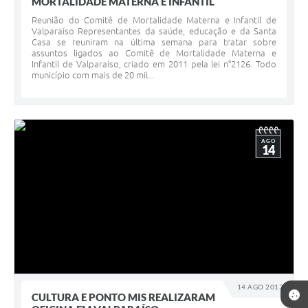
MORTALIDADE MATERNA E INFANTIL
Reunião do Comitê de Mortalidade Materna e Infantil de
Valparaíso Representantes da saúde, educação e da Santa
Casa se reuniram na última semana para tratar sobre
assuntos ligados ao Comitê de Mortalidade Materna e
Infantil de Valparaíso, criado em 2011 pela lei n°2126. Todo
município com mais de 20 mil...
AGO
14
14 AGO 2013
CULTURA E PONTO MIS REALIZARAM