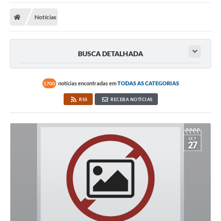
A Prefeitura
Notícias
A Nossa Cidade
SECRETARIA E DEPARTAMENTOS
BUSCA DETALHADA
Planos Municipais
SIC
notícias encontradas em
TODAS AS CATEGORIAS
1700
RSS
RECEBA NOTÍCIAS
Transparência
Editais
SET
Diário Oficial
27
Contato
Serviços
Defesa Civil
Fale com o Prefeito