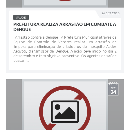
Links
26 SET 2013
Serviços Online
SAÚDE
PREFEITURA REALIZA ARRASTÃO EM COMBATE A
Telefones Úteis
DENGUE
Arrastão contra a dengue A Prefeitura Municipal através da
Jornal
Equipe de Controle de Vetores realiza um arrastão de
limpeza para eliminação de criadouros do mosquito Aedes
Agenda
Aegypti, transmissor da Dengue. A ação teve início no dia 2
de setembro e tem objetivo preventivo. Os agentes de saúde
passam...
SIC
Notícias
SET
24