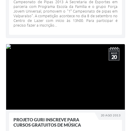
Campeonato de Pipas 2013 A Secretaria de Esportes em
parceria com Programa Escola da Família e o grupo Força
Jovem Universal, promovem o "1° Campeonato de pipas em
Valparaíso". A competição acontece no dia 8 de setembro no
Centro de Lazer com início às 13h00. Para participar é
preciso fazer a inscrição...
AGO
20
20 AGO 2013
PROJETO GURI INSCREVE PARA
CURSOS GRATUITOS DE MÚSICA