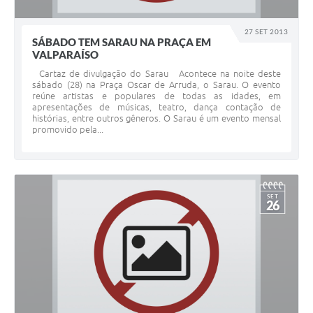
Leis Municipais Online
27 SET 2013
SÁBADO TEM SARAU NA PRAÇA EM
Galeria de Fotos
VALPARAÍSO
Cartaz de divulgação do Sarau Acontece na noite deste
Contratos
sábado (28) na Praça Oscar de Arruda, o Sarau. O evento
reúne artistas e populares de todas as idades, em
Ouvidoria
apresentações de músicas, teatro, dança contação de
histórias, entre outros gêneros. O Sarau é um evento mensal
promovido pela...
Audiências Públicas
Arquivos para Download
Carta de Serviços
SET
26
Galeria de Vídeos
Secretarias
Projetos
Contas Públicas