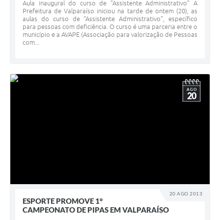
Aula inaugural do curso de "Assistente Administrativo" A
Prefeitura de Valparaíso iniciou na tarde de ontem (20), as
aulas do curso de "Assistente Administrativo", específico
para pessoas com deficiência. O curso é uma parceria entre o
município e a AVAPE (Associação para valorização de Pessoas
com...
AGO
20
20 AGO 2013
ESPORTE PROMOVE 1°
CAMPEONATO DE PIPAS EM VALPARAÍSO