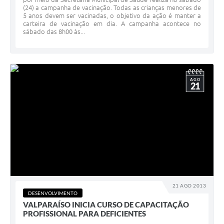
(24) a campanha de vacinação. Todas as crianças menores de
5 anos devem ser vacinadas, o objetivo da ação é manter a
carteira de vacinação em dia. A campanha acontece no
sábado das 8h00 às...
AGO
21
21 AGO 2013
DESENVOLVIMENTO
VALPARAÍSO INICIA CURSO DE CAPACITAÇÃO
PROFISSIONAL PARA DEFICIENTES