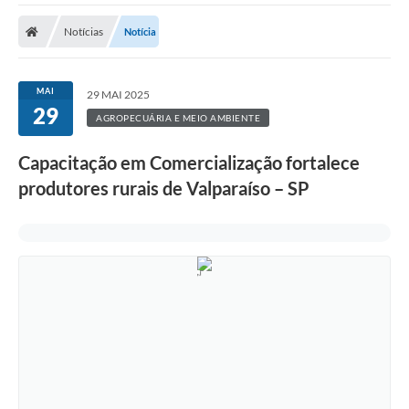
A Prefeitura
Notícias
Notícia
A Nossa Cidade
SECRETARIA E DEPARTAMENTOS
MAI
29 MAI 2025
29
Planos Municipais
AGROPECUÁRIA E MEIO AMBIENTE
SIC
Capacitação em Comercialização fortalece
produtores rurais de Valparaíso – SP
Transparência
Editais
Diário Oficial
Contato
Serviços
Defesa Civil
Fale com o Prefeito