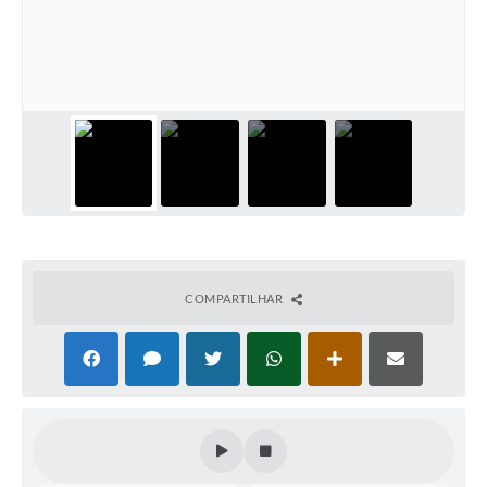
Leis Municipais Online
Galeria de Fotos
Contratos
Ouvidoria
Audiências Públicas
Arquivos para Download
Carta de Serviços
COMPARTILHAR
Galeria de Vídeos
Secretarias
Projetos
Contas Públicas