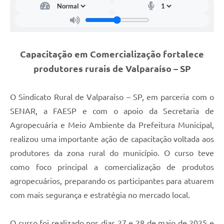
Links
Serviços Online
Telefones Úteis
Capacitação em Comercialização fortalece
Jornal
produtores rurais de Valparaíso – SP
Agenda
O Sindicato Rural de Valparaíso – SP, em parceria com o
SIC
SENAR, a FAESP e com o apoio da Secretaria de
Agropecuária e Meio Ambiente da Prefeitura Municipal,
Notícias
realizou uma importante ação de capacitação voltada aos
produtores da zona rural do município. O curso teve
como foco principal a comercialização de produtos
agropecuários, preparando os participantes para atuarem
com mais segurança e estratégia no mercado local.
O curso foi realizado nos dias 27 e 28 de maio de 2025 e