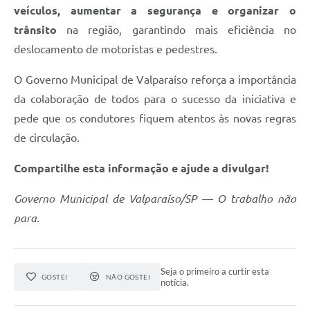
veículos, aumentar a segurança e organizar o
Links
trânsito
na região, garantindo mais eficiência no
Serviços Online
deslocamento de motoristas e pedestres.
Telefones Úteis
O Governo Municipal de Valparaíso reforça a importância
Jornal
da colaboração de todos para o sucesso da iniciativa e
pede que os condutores fiquem atentos às novas regras
Agenda
de circulação.
SIC
Compartilhe esta informação e ajude a divulgar!
Notícias
Governo Municipal de Valparaíso/SP — O trabalho não
para.
Seja o primeiro a curtir esta
GOSTEI
NÃO GOSTEI
notícia.