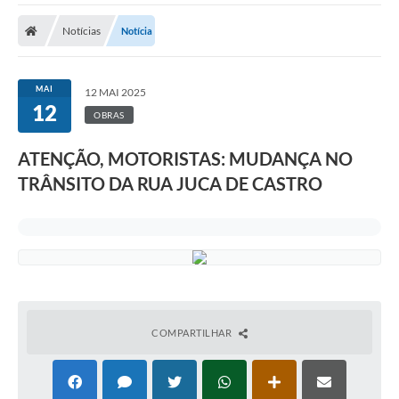
A Prefeitura
Notícias
Notícia
A Nossa Cidade
SECRETARIA E DEPARTAMENTOS
MAI
12 MAI 2025
12
Planos Municipais
OBRAS
SIC
ATENÇÃO, MOTORISTAS: MUDANÇA NO
TRÂNSITO DA RUA JUCA DE CASTRO
Transparência
Editais
Diário Oficial
Contato
Serviços
COMPARTILHAR
Defesa Civil
Fale com o Prefeito