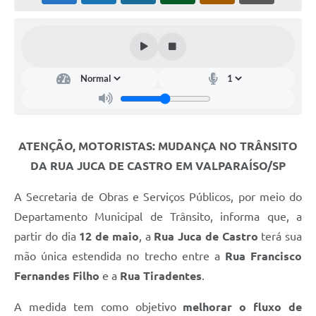
Leis Municipais Online
Galeria de Fotos
Contratos
Ouvidoria
Audiências Públicas
ATENÇÃO, MOTORISTAS: MUDANÇA NO TRÂNSITO
Arquivos para Download
DA RUA JUCA DE CASTRO EM VALPARAÍSO/SP
Carta de Serviços
A Secretaria de Obras e Serviços Públicos, por meio do
Galeria de Vídeos
Departamento Municipal de Trânsito, informa que, a
partir do dia
12 de maio
, a
Rua Juca de Castro
terá sua
Secretarias
mão única estendida no trecho entre a
Rua Francisco
Projetos
Fernandes Filho
e a
Rua Tiradentes
.
Contas Públicas
A medida tem como objetivo
melhorar o fluxo de