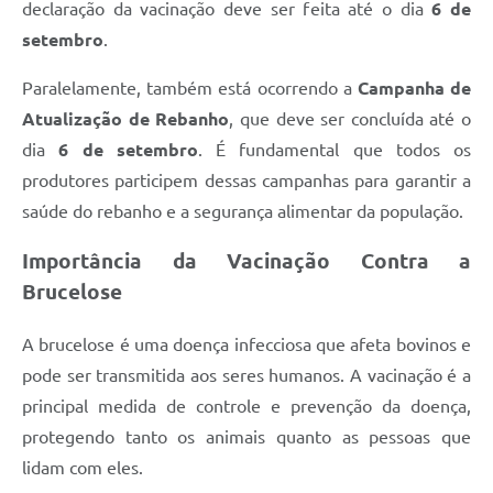
declaração da vacinação deve ser feita até o dia
6 de
Links
setembro
.
Serviços Online
Paralelamente, também está ocorrendo a
Campanha de
Telefones Úteis
Atualização de Rebanho
, que deve ser concluída até o
Jornal
dia
6 de setembro
. É fundamental que todos os
produtores participem dessas campanhas para garantir a
Agenda
saúde do rebanho e a segurança alimentar da população.
SIC
Importância da Vacinação Contra a
Notícias
Brucelose
A brucelose é uma doença infecciosa que afeta bovinos e
pode ser transmitida aos seres humanos. A vacinação é a
principal medida de controle e prevenção da doença,
protegendo tanto os animais quanto as pessoas que
lidam com eles.