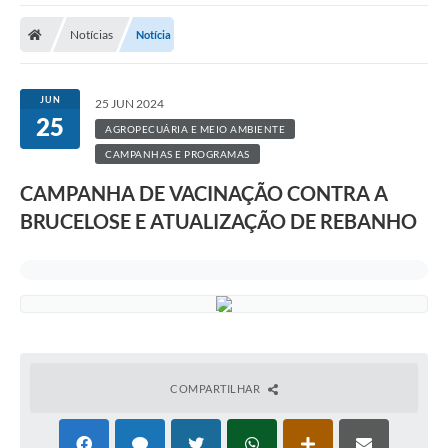
A Prefeitura
Notícias
Notícia
A Nossa Cidade
SECRETARIA E DEPARTAMENTOS
JUN
25 JUN 2024
25
Planos Municipais
AGROPECUÁRIA E MEIO AMBIENTE
CAMPANHAS E PROGRAMAS
SIC
CAMPANHA DE VACINAÇÃO CONTRA A
Transparência
BRUCELOSE E ATUALIZAÇÃO DE REBANHO
Editais
Diário Oficial
Contato
Serviços
COMPARTILHAR
Defesa Civil
Fale com o Prefeito