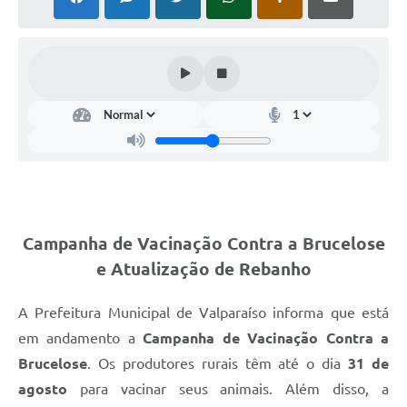
Leis Municipais Online
Galeria de Fotos
Contratos
Ouvidoria
Audiências Públicas
Arquivos para Download
Campanha de Vacinação Contra a Brucelose
Carta de Serviços
e Atualização de Rebanho
Galeria de Vídeos
A Prefeitura Municipal de Valparaíso informa que está
Secretarias
em andamento a
Campanha de Vacinação Contra a
Projetos
Brucelose
. Os produtores rurais têm até o dia
31 de
Contas Públicas
agosto
para vacinar seus animais. Além disso, a