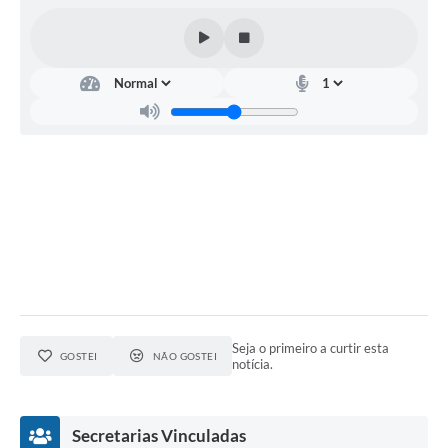
Leis Municipais Online
Galeria de Fotos
Contratos
Ouvidoria
Audiências Públicas
Arquivos para Download
Carta de Serviços
Galeria de Vídeos
Secretarias
Seja o primeiro a curtir esta
GOSTEI
NÃO GOSTEI
notícia.
Projetos
Contas Públicas
Secretarias Vinculadas