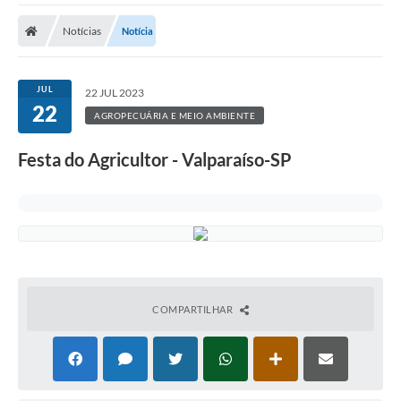
A Prefeitura
Notícias
Notícia
A Nossa Cidade
SECRETARIA E DEPARTAMENTOS
JUL
22 JUL 2023
22
Planos Municipais
AGROPECUÁRIA E MEIO AMBIENTE
SIC
Festa do Agricultor - Valparaíso-SP
Transparência
Editais
Diário Oficial
Contato
COMPARTILHAR
Serviços
Defesa Civil
Fale com o Prefeito