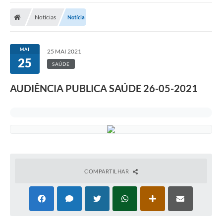
A Prefeitura
Notícias
Notícia
A Nossa Cidade
SECRETARIA E DEPARTAMENTOS
MAI
25 MAI 2021
25
Planos Municipais
SAÚDE
SIC
AUDIÊNCIA PUBLICA SAÚDE 26-05-2021
Transparência
Editais
Diário Oficial
Contato
COMPARTILHAR
Serviços
Defesa Civil
Fale com o Prefeito