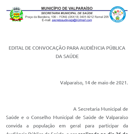
Leis Municipais Online
Galeria de Fotos
Contratos
Ouvidoria
EDITAL DE CONVOCAÇÃO PARA AUDIÊNCIA PÚBLICA
DA SAÚDE
Audiências Públicas
Arquivos para Download
Carta de Serviços
Valparaíso, 14 de maio de 2021.
Galeria de Vídeos
Secretarias
A Secretaria Municipal de
Projetos
Saúde e o Conselho Municipal de Saúde de Valparaíso
convida a população em geral para participar da
Contas Públicas