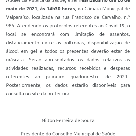
Audiência Pública da Saúde, a ser
realizada no dia 26 de
Links
maio de 2021, às 14h30 horas
, na Câmara Municipal de
Serviços Online
Valparaíso, localizada na rua Francisco de Carvalho, n.º
985. Atendendo os protocolos referentes ao Covid-19, o
Telefones Úteis
local se encontrará com limitação de assentos,
Jornal
distanciamento entre as poltronas, disponibilização de
álcool em gel e todos os presentes deverão estar de
Agenda
máscara. Serão apresentados os dados relativos as
SIC
atividades realizadas, recursos recebidos e despesas
Notícias
referentes ao primeiro quadrimestre de 2021.
Posteriormente, os dados estarão disponíveis para
consulta no site da prefeitura.
Nilton Ferreira de Souza
Presidente do Conselho Municipal de Saúde