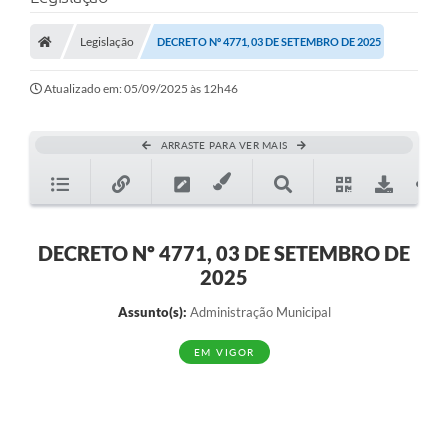
A Prefeitura
Legislação
DECRETO Nº 4771, 03 DE SETEMBRO DE 2025
A Nossa Cidade
SECRETARIA E DEPARTAMENTOS
Atualizado em: 05/09/2025 às 12h46
Planos Municipais
ARRASTE PARA VER MAIS
SIC
Transparência
Editais
DECRETO Nº 4771, 03 DE SETEMBRO DE
2025
Diário Oficial
Assunto(s):
Administração Municipal
Contato
EM VIGOR
Serviços
Defesa Civil
Fale com o Prefeito