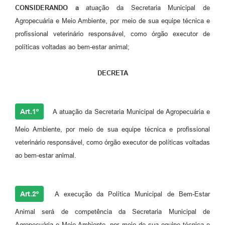
Links
CONSIDERANDO
a
atuação da Secretaria Municipal de
Agropecuária e Meio Ambiente, por meio de sua equipe técnica e
Serviços Online
profissional veterinário responsável, como órgão executor de
Telefones Úteis
políticas voltadas ao bem-estar animal;
Jornal
DECRETA
Agenda
SIC
Art.1º
A atuação da Secretaria Municipal de Agropecuária e
Notícias
Meio Ambiente, por meio de sua equipe técnica e profissional
veterinário responsável, como órgão executor de políticas voltadas
ao bem-estar animal.
Art.2º
A execução da Política Municipal de Bem-Estar
Animal será de competência da Secretaria Municipal de
Agropecuária e Meio Ambiente, por meio de sua equipe técnica e