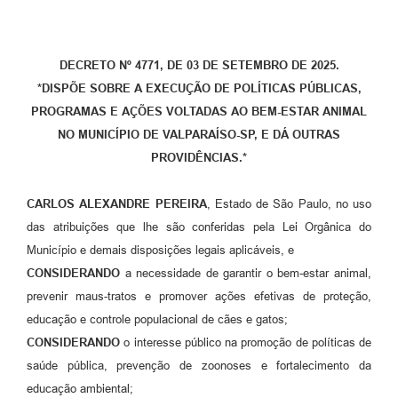
Leis Municipais Online
Galeria de Fotos
DECRETO Nº 4771, DE 03 DE SETEMBRO DE 2025.
*DISPÕE SOBRE A EXECUÇÃO DE POLÍTICAS PÚBLICAS,
Contratos
PROGRAMAS E AÇÕES VOLTADAS AO BEM-ESTAR ANIMAL
Ouvidoria
NO MUNICÍPIO DE VALPARAÍSO-SP, E DÁ OUTRAS
PROVIDÊNCIAS.*
Audiências Públicas
Arquivos para Download
CARLOS ALEXANDRE PEREIRA
, Estado de São Paulo, no uso
das atribuições que lhe são conferidas pela Lei Orgânica do
Carta de Serviços
Município e demais disposições legais aplicáveis, e
Galeria de Vídeos
CONSIDERANDO
a necessidade de garantir o bem-estar animal,
prevenir maus-tratos e promover ações efetivas de proteção,
Secretarias
educação e controle populacional de cães e gatos;
Projetos
CONSIDERANDO
o interesse público na promoção de políticas de
saúde pública, prevenção de zoonoses e fortalecimento da
Contas Públicas
educação ambiental;