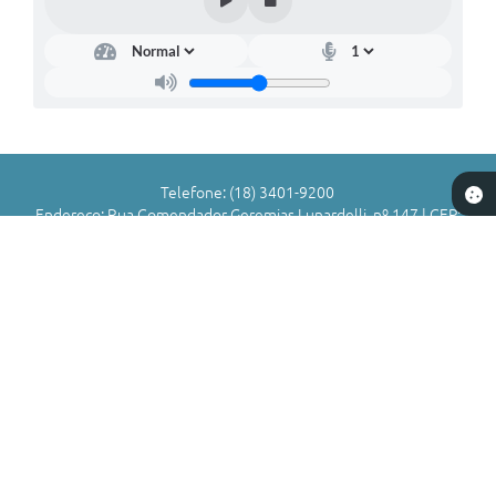
Telefone: (18) 3401-9200
Endereço: Rua Comendador Geremias Lunardelli, nº 147 | CEP:
16880-045
Atendimento de Segunda-feira a Sexta-feira das 8h às 11h | 13h
às 17h
CNPJ: 72.836.588/0001-29
Município de Valparaíso - SP
Versão do Sistema:
3.5.3 - 19/06/2026
Portal atualizado em:
07/08/2026 16:58
Dados Abertos
Copyright Instar - 2006-2026. Todos os direitos reservados -