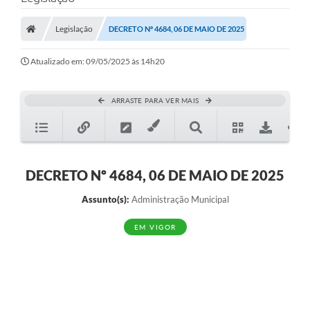
A Prefeitura
Legislação
DECRETO Nº 4684, 06 DE MAIO DE 2025
A Nossa Cidade
SECRETARIA E DEPARTAMENTOS
Atualizado em: 09/05/2025 às 14h20
Planos Municipais
ARRASTE PARA VER MAIS
SIC
Transparência
Editais
DECRETO Nº 4684, 06 DE MAIO DE 2025
Diário Oficial
Assunto(s):
Administração Municipal
Contato
EM VIGOR
Serviços
Defesa Civil
Fale com o Prefeito