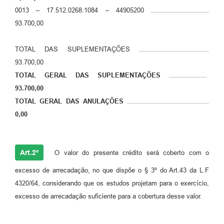
Links
0013 – 17.512.0268.1084 – 44905200 .............................
93.700,00
Serviços Online
Telefones Úteis
TOTAL DAS SUPLEMENTAÇÕES ...................................
93.700,00
Jornal
TOTAL GERAL DAS SUPLEMENTAÇÕES
...................
Agenda
93.700,00
TOTAL GERAL DAS ANULAÇÕES
.........................................
SIC
0,00
Notícias
Art.2º
O valor do presente crédito será coberto com o
excesso de arrecadação, no que dispõe o § 3º do Art.43 da L.F
4320/64, considerando que os estudos projetam para o exercício,
excesso de arrecadação suficiente para a cobertura desse valor.