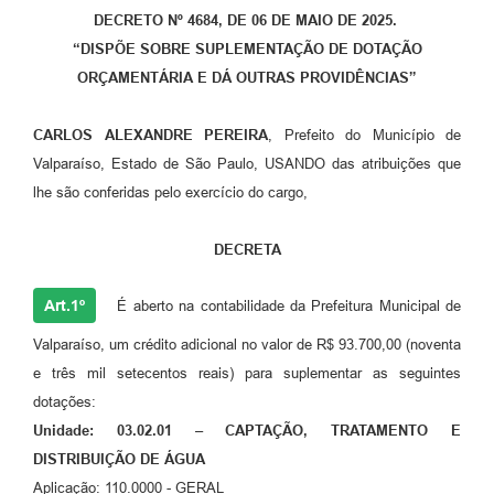
DECRETO Nº 4684, DE 06 DE MAIO DE 2025.
Leis Municipais Online
“
DISPÕE SOBRE SUPLEMENTAÇÃO DE DOTAÇÃO
ORÇAMENTÁRIA E DÁ OUTRAS PROVIDÊNCIAS”
Galeria de Fotos
Contratos
CARLOS ALEXANDRE PEREIRA
, Prefeito do Município de
Valparaíso, Estado de São Paulo, USANDO das atribuições que
Ouvidoria
lhe são conferidas pelo exercício do cargo,
Audiências Públicas
DECRETA
Arquivos para Download
Carta de Serviços
Art.1º
É aberto na contabilidade da Prefeitura Municipal de
Galeria de Vídeos
Valparaíso, um crédito adicional no valor de R$ 93.700,00 (noventa
e três mil setecentos reais) para suplementar as seguintes
Secretarias
dotações:
Projetos
Unidade: 03.02.01 – CAPTAÇÃO, TRATAMENTO E
DISTRIBUIÇÃO DE ÁGUA
Contas Públicas
Aplicação: 110.0000 - GERAL