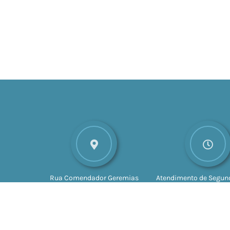
Rua Comendador Geremias
Atendimento de Segund
Lunardelli, nº 147
CEP: 16880-
Sexta-feira das 8h às 
045
Valparaíso - SP
às 17h