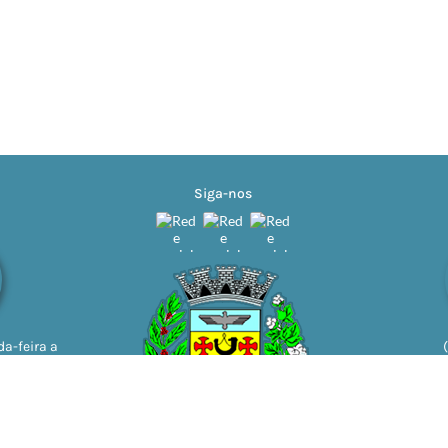
Siga-nos
a-feira a
11h | 13h