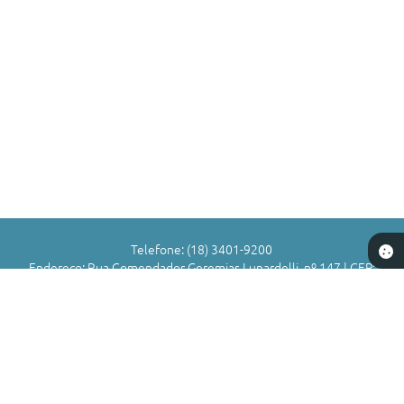
Telefone: (18) 3401-9200
Endereço: Rua Comendador Geremias Lunardelli, nº 147 | CEP:
16880-045
Atendimento de Segunda-feira a Sexta-feira das 8h às 11h | 13h
às 17h
CNPJ: 72.836.588/0001-29
Município de Valparaíso - SP