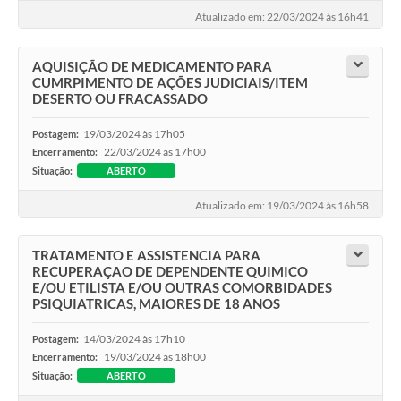
Atualizado em: 22/03/2024 às 16h41
Leis Municipais Online
Galeria de Fotos
AQUISIÇÃO DE MEDICAMENTO PARA
CUMRPIMENTO DE AÇÕES JUDICIAIS/ITEM
DESERTO OU FRACASSADO
Contratos
19/03/2024 às 17h05
Ouvidoria
Postagem:
22/03/2024 às 17h00
Encerramento:
Audiências Públicas
Situação:
ABERTO
Arquivos para Download
Atualizado em: 19/03/2024 às 16h58
Carta de Serviços
TRATAMENTO E ASSISTENCIA PARA
RECUPERAÇAO DE DEPENDENTE QUIMICO
Galeria de Vídeos
E/OU ETILISTA E/OU OUTRAS COMORBIDADES
PSIQUIATRICAS, MAIORES DE 18 ANOS
Secretarias
14/03/2024 às 17h10
Postagem:
Projetos
19/03/2024 às 18h00
Encerramento:
Situação:
ABERTO
Contas Públicas