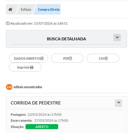
A Prefeitura
Editais
Compra Direta
A Nossa Cidade
Atualizado em: 15/07/2026 às 16h51
SECRETARIA E DEPARTAMENTOS
Planos Municipais
BUSCA DETALHADA
SIC
DADOS ABERTOS
PDF
CSV
Transparência
Imprimir
Editais
Diário Oficial
editais encontrados
149
Contato
CORRIDA DE PEDESTRE
Serviços
22/03/2024 às 17h00
Postagem:
Defesa Civil
27/03/2024 às 17h00
Encerramento:
Situação:
ABERTO
Fale com o Prefeito