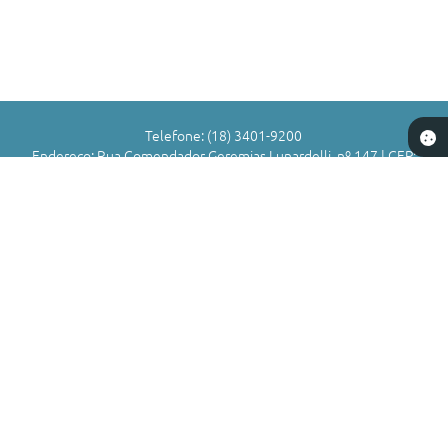
Links
Serviços Online
Telefones Úteis
Jornal
Telefone: (18) 3401-9200
Endereço: Rua Comendador Geremias Lunardelli, nº 147 | CEP:
Agenda
16880-045
Atendimento de Segunda-feira a Sexta-feira das 8h às 11h | 13h
SIC
às 17h
CNPJ: 72.836.588/0001-29
Notícias
Município de Valparaíso - SP
Versão do Sistema:
3.5.3 - 19/06/2026
Portal atualizado em:
07/08/2026 16:58
Dados Abertos
Copyright Instar - 2006-2026. Todos os direitos reservados -
Instar Tecnologia