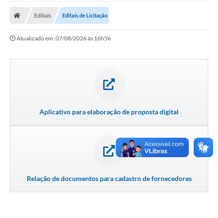
A Prefeitura
Editais
Editais de Licitação
A Nossa Cidade
Atualizado em: 07/08/2026 às 16h56
SECRETARIA E DEPARTAMENTOS
Planos Municipais
SIC
Transparência
Aplicativo para elaboração de proposta digital
Editais
Diário Oficial
Contato
Serviços
Relação de documentos para cadastro de fornecedores
Defesa Civil
Fale com o Prefeito