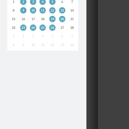
1
2
3
4
5
6
7
8
9
10
11
12
13
14
15
16
17
18
19
20
21
22
23
24
25
26
27
28
1
2
3
4
5
6
7
8
9
10
11
12
13
14