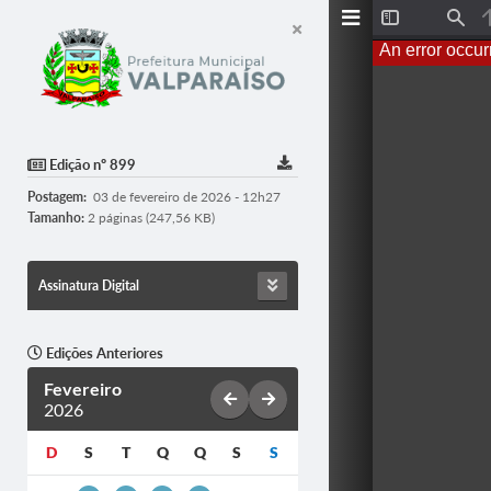
T
F
o
i
An error occur
g
n
g
d
l
e
S
i
d
Edição nº 899
e
b
Postagem:
03 de fevereiro de 2026 - 12h27
a
r
Tamanho:
2 páginas (247,56 KB)
Assinatura Digital
Edições Anteriores
Fevereiro
2026
D
S
T
Q
Q
S
S