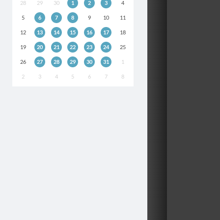
28
29
30
1
2
3
4
5
6
7
8
9
10
11
12
13
14
15
16
17
18
19
20
21
22
23
24
25
26
27
28
29
30
31
1
2
3
4
5
6
7
8