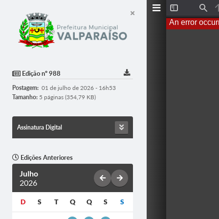
T
F
o
i
An error occur
g
n
g
d
l
e
S
i
d
Edição nº 988
e
b
Postagem:
01 de julho de 2026 - 16h53
a
r
Tamanho:
5 páginas (354,79 KB)
Assinatura Digital
Edições Anteriores
Julho
2026
D
S
T
Q
Q
S
S