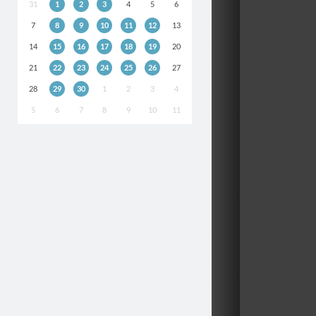
31
1
2
3
4
5
6
7
8
9
10
11
12
13
14
15
16
17
18
19
20
21
22
23
24
25
26
27
28
29
30
1
2
3
4
5
6
7
8
9
10
11