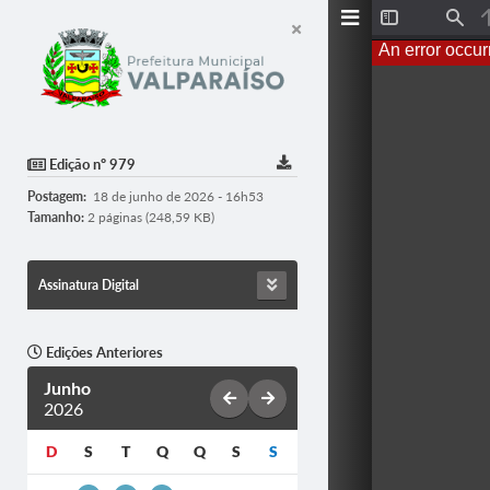
T
F
o
i
An error occur
g
n
g
d
l
e
S
i
d
Edição nº 979
e
b
Postagem:
18 de junho de 2026 - 16h53
a
r
Tamanho:
2 páginas (248,59 KB)
Assinatura Digital
Edições Anteriores
Junho
2026
D
S
T
Q
Q
S
S