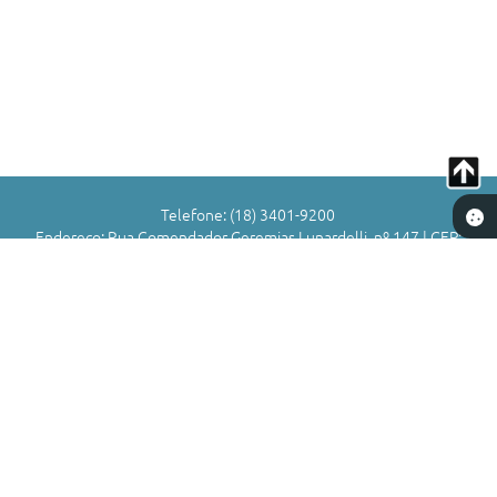
Links
Serviços Online
Telefones Úteis
Jornal
Agenda
Telefone: (18) 3401-9200
SIC
Endereço: Rua Comendador Geremias Lunardelli, nº 147 | CEP:
16880-045
Notícias
Atendimento de Segunda-feira a Sexta-feira das 8h às 11h | 13h
às 17h
CNPJ: 72.836.588/0001-29
Município de Valparaíso - SP
Versão do Sistema:
3.5.3 - 19/06/2026
Portal atualizado em:
06/08/2026 16:52
Dados Abertos