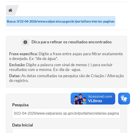
A Prefeitura
A Nossa Cidade
Busca: 0/22-04-2026/www.valparaiso.sp.gov.br/portal/secretarias-paginas
SECRETARIA E DEPARTAMENTOS
Planos Municipais
Dica para refinar os resultados encontrados
SIC
Frase específica:
Digite a frase entre aspas para filtrar exatamente
o desejado. Ex: "dia da água".
Transparência
Exclusão:
Digite a palavra com sinal de menos (-) para excluir
resultados com a mesma. Ex: dia da -agua.
Editais
Datas:
As datas consultadas na pesquisa são de Criação / Alteração
do registro.
Diário Oficial
Contato
Pesquisa
Serviços
Defesa Civil
Data Inicial
Fale com o Prefeito