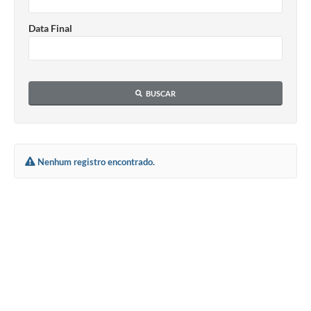
Leis Municipais Online
Data Final
Galeria de Fotos
Contratos
BUSCAR
Ouvidoria
Audiências Públicas
Arquivos para Download
Nenhum registro encontrado.
Carta de Serviços
Galeria de Vídeos
Secretarias
Projetos
Contas Públicas