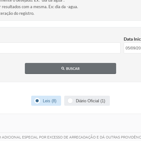
amente o desejado. Ex: "dia da água".
ir resultados com a mesma. Ex: dia da -agua.
teração do registro.
Data Inic
BUSCAR
Leis (8)
Diário Oficial (1)
O ADICIONAL ESPECIAL POR EXCESSO DE ARRECADAÇÃO E DÁ OUTRAS PROVIDÊNCI