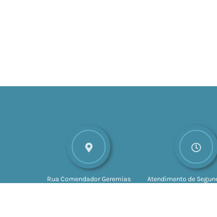
Rua Comendador Geremias
Atendimento de Segund
Lunardelli, nº 147
CEP: 16880-
Sexta-feira das 8h às 
045
Valparaíso - SP
às 17h