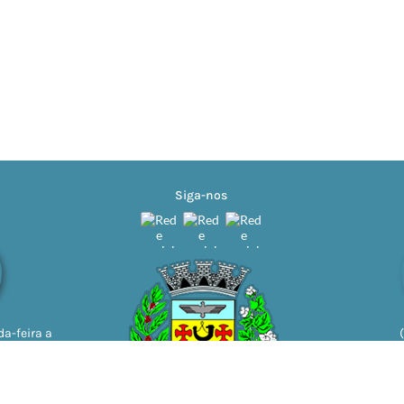
Siga-nos
a-feira a
11h | 13h