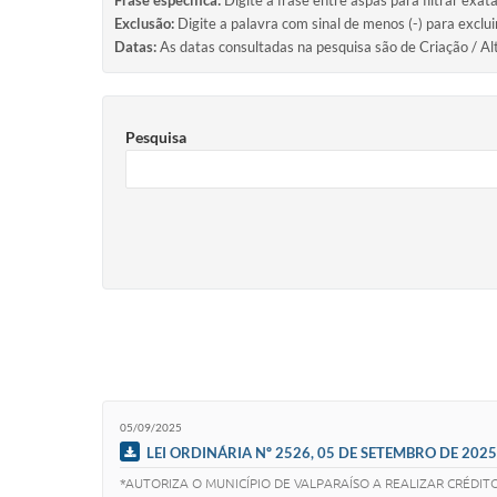
Frase específica:
Digite a frase entre aspas para filtrar exat
Exclusão:
Digite a palavra com sinal de menos (-) para exclu
Datas:
As datas consultadas na pesquisa são de Criação / Al
Pesquisa
05/09/2025
LEI ORDINÁRIA Nº 2526, 05 DE SETEMBRO DE 2025
*AUTORIZA O MUNICÍPIO DE VALPARAÍSO A REALIZAR CRÉDIT