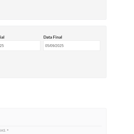
ial
Data Final
AS. *