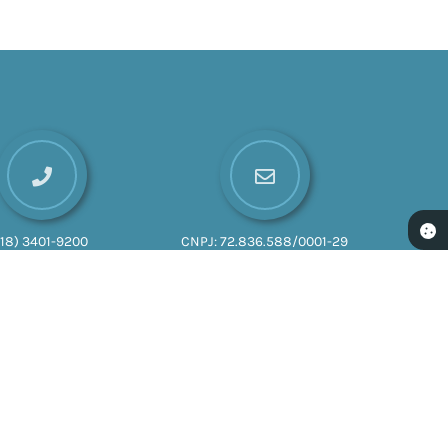
(18) 3401-9200
CNPJ:
72.836.588/0001-29
026 16:52
gia