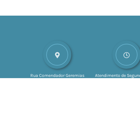
Rua Comendador Geremias
Atendimento de Segund
Lunardelli, nº 147
CEP: 16880-
Sexta-feira das 8h às 
045
Valparaíso - SP
às 17h
Vers
© 