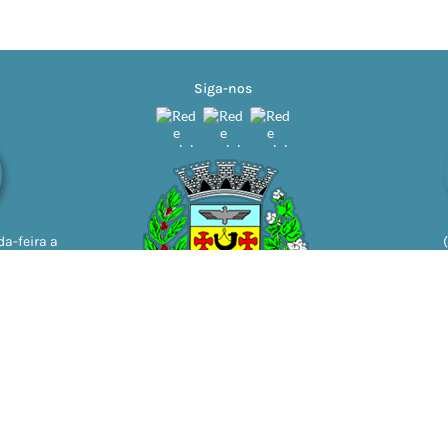
Siga-nos
a-feira a
11h | 13h
ão do Sistema:
3.5.3 - 19/06/2026
Portal atualizado em:
06/08/2
Copyright Instar - 2006-2026. Todos os direitos reservados -
Instar Tecnolo