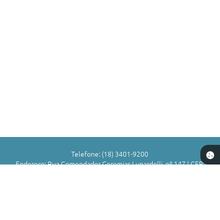
Telefone: (18) 3401-9200
Endereço: Rua Comendador Geremias Lunardelli, nº 147 | CEP:
16880-045
Atendimento de Segunda-feira a Sexta-feira das 8h às 11h | 13h
às 17h
CNPJ: 72.836.588/0001-29
Município de Valparaíso - SP