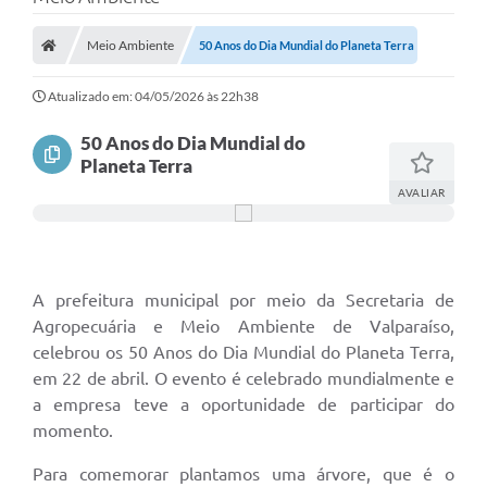
A Prefeitura
Meio Ambiente
50 Anos do Dia Mundial do Planeta Terra
A Nossa Cidade
SECRETARIA E DEPARTAMENTOS
Atualizado em: 04/05/2026 às 22h38
Planos Municipais
50 Anos do Dia Mundial do
Planeta Terra
SIC
AVALIAR
Transparência
Editais
A prefeitura municipal por meio da Secretaria de
Diário Oficial
Agropecuária e Meio Ambiente de Valparaíso,
celebrou os 50 Anos do Dia Mundial do Planeta Terra,
Contato
em 22 de abril. O evento é celebrado mundialmente e
Serviços
a empresa teve a oportunidade de participar do
momento.
Defesa Civil
Para comemorar plantamos uma árvore, que é o
Fale com o Prefeito