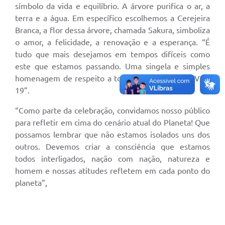
símbolo da vida e equilíbrio. A árvore purifica o ar, a
Leis Municipais Online
terra e a água. Em específico escolhemos a Cerejeira
Branca, a flor dessa árvore, chamada Sakura, simboliza
Galeria de Fotos
o amor, a felicidade, a renovação e a esperança. “É
tudo que mais desejamos em tempos difíceis como
Contratos
este que estamos passando. Uma singela e simples
Ouvidoria
homenagem de respeito a todas a vítimas do COVID-
19”.
Audiências Públicas
“Como parte da celebração, convidamos nosso público
Arquivos para Download
para refletir em cima do cenário atual do Planeta! Que
Carta de Serviços
possamos lembrar que não estamos isolados uns dos
outros. Devemos criar a consciência que estamos
Galeria de Vídeos
todos interligados, nação com nação, natureza e
homem e nossas atitudes refletem em cada ponto do
Secretarias
planeta”,
Projetos
Contas Públicas